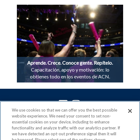
Aprende. Crece. Conoce gente. Repítelo.
Capacitación, apoyo y motivación: lo
obtienes todo en los eventos de ACN.
We use cookies so that we can offer you the best possible
website experience. We need your consent to set non-
ACN es un miembro orgulloso de la
Direct Selling
essential cookies on your device, including to enhance
Association
functionality and analyze traffic with our analytics partner. If
y signatario del
DSA Code of Ethics
we have detected an opt-out preference signal then it will
be honored. Please select one of the options shown.